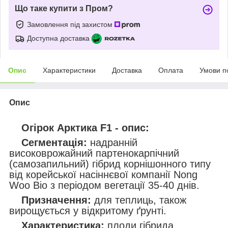
Що таке купити з Пром?
Замовлення під захистом
Доступна доставка
Опис
Характеристики
Доставка
Оплата
Умови п
Опис
Огірок Арктика F1 - опис:
Сегментація:
надранній
високоврожайний партенокарпічний
(самозапильний) гібрид корнішонного типу
від корейської насіннєвої компанії Nong
Woo Bio з періодом вегетації 35-40 днів.
Призначення:
для теплиць, також
вирощується у відкритому ґрунті.
Характеристика:
плоди гібрида