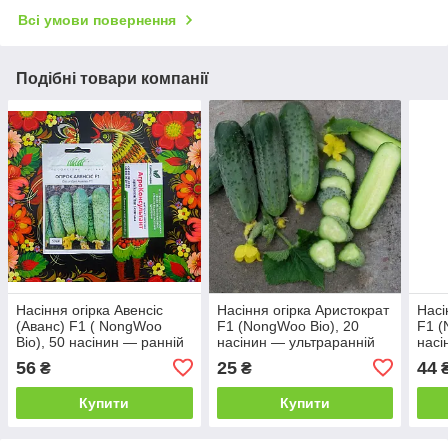
Всі умови повернення
Подібні товари компанії
Насіння огірка Авенсіс
Насіння огірка Аристократ
Насі
(Аванс) F1 ( NongWoo
F1 (NongWoo Bio), 20
F1 (
Bio), 50 насінин — ранній
насінин — ультраранній
насі
(39-44 днів),
гібрид, високоврожайний,
ульт
56
25
44
₴
₴
партенокарпік, корнішон
партенокарпік
Купити
Купити