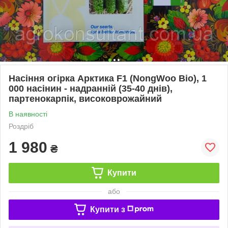
Насіння огірка Арктика F1 (NongWoo Bio), 1
000 насінин - надранній (35-40 днів),
партенокарпік, високоврожайний
В наявності
Роздріб
1 980
₴
Купити
або
Купити з