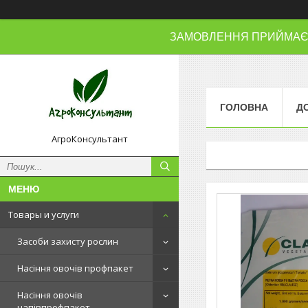
ЗАМОВЛЕННЯ ПРИЙМАЄМО
ГОЛОВНА
Д
АгроКонсультант
Товары и услуги
Засоби захисту рослин
Насіння овочів профпакет
Насіння овочів
напівпрофпакет