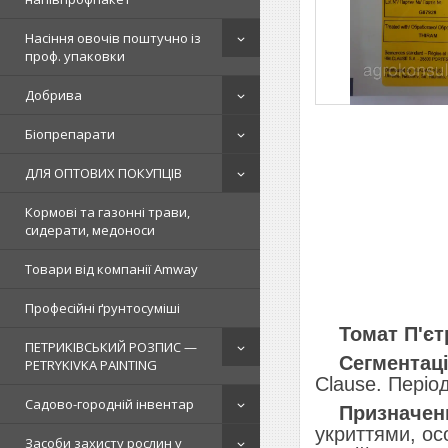
Насіння овочів поштучно із
проф. упаковки
Добрива
Біопрепарати
ДЛЯ ОПТОВИХ ПОКУПЦІВ
Кормові та газонні трави,
сидерати, медоноси
Товари від компанії Amway
Професійні ґрунтосуміші
Томат П'єтр
ПЕТРИКІВСЬКИЙ РОЗПИС —
Сегментаці
PETRYKIVKA PAINTING
Clause. Періо
Садово-городній інвентар
Призначен
укриттями, ос
Засоби захисту рослин у