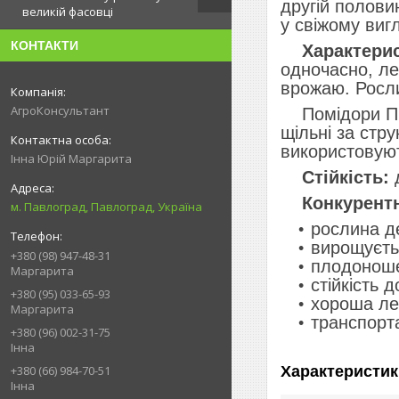
другій полови
великій фасовці
у свіжому виг
КОНТАКТИ
Характерис
одночасно, ле
врожаю. Росли
АгроКонсультант
Помідори П'єт
щільні за стр
використовуют
Інна Юрій Маргарита
Стійкість:
д
Конкурентн
м. Павлоград, Павлоград, Україна
рослина д
вирощуєтьс
+380 (98) 947-48-31
плодоноше
Маргарита
стійкість 
+380 (95) 033-65-93
хороша ле
Маргарита
транспорта
+380 (96) 002-31-75
Інна
Характеристик
+380 (66) 984-70-51
Інна