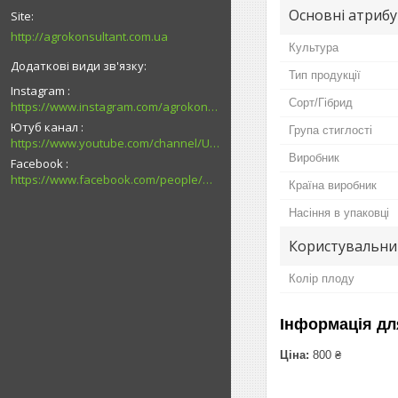
Основні атриб
http://agrokonsultant.com.ua
Культура
Тип продукції
Instagram
Сорт/Гібрид
https://www.instagram.com/agrokonsultant.com.ua
Ютуб канал
Група стиглості
https://www.youtube.com/channel/UCsMskbYs7K45z-_p_4_grmQ
Виробник
Facebook
https://www.facebook.com/people/%D0%90%D0%B3%D1%80%D0%BE%D0%BA%D0%BE%D0%BD%D1%81%D1%83%D0%BB%D1%8C%D1%82%D0%B0%D0%BD%D1%82-%D0%9F%D0%B0%D0%B2%D0%BB%D0%BE%D0%B3%D1%80%D0%B0%D0%B4/100027726794989/
Країна виробник
Насіння в упаковці
Користувальни
Колір плоду
Інформація дл
Ціна:
800 ₴