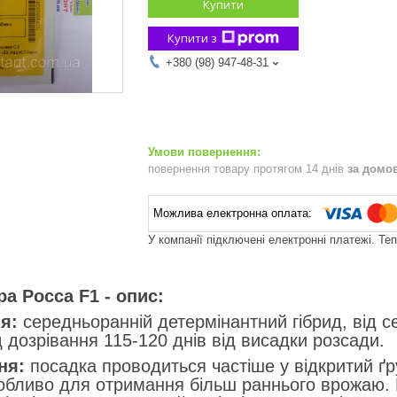
Купити
Купити з
+380 (98) 947-48-31
повернення товару протягом 14 днів
за домо
У компанії підключені електронні платежі. Те
а Росса F1 - опис:
я:
середньоранній детермінантний гібрид, від с
д дозрівання 115-120 днів від висадки розсади.
ня:
посадка проводиться частіше у відкритий ґр
обливо для отримання більш раннього врожаю. 