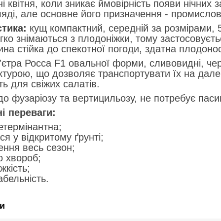
ні квітня, коли зникає ймовірність появи нічних
ляді, але основне його призначення - промисло
тика:
кущ компактний, середній за розмірами, 
гко знімаються з плодоніжки, тому застосовуєть
на стійка до спекотної погоди, здатна плодоноси
ра Росса F1 овальної форми, сливовидні, черв
уктурою, що дозволяє транспортувати їх на дале
ь для свіжих салатів.
о фузаріозу та вертицильозу, не потребує паси
і переваги:
етермінантна;
я у відкритому ґрунті;
ння весь сезон;
до хвороб;
жкість;
бельність.
и