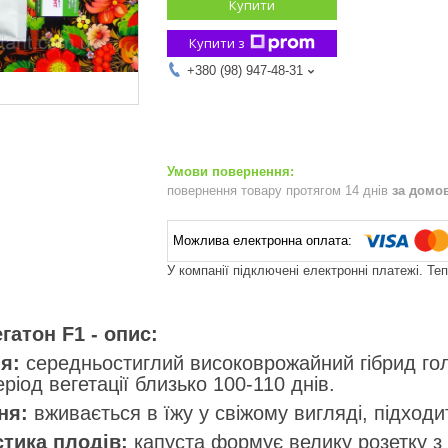
Купити
Купити з
+380 (98) 947-48-31
повернення товару протягом 14 днів
за домо
У компанії підключені електронні платежі. Те
атон F1 - опис:
я:
середньостиглий високоврожайний гібрид голл
ріод вегетації близько 100-110 днів.
ня:
вживається в їжу у свіжому вигляді, підход
тика плодів:
капуста формує велику розетку з