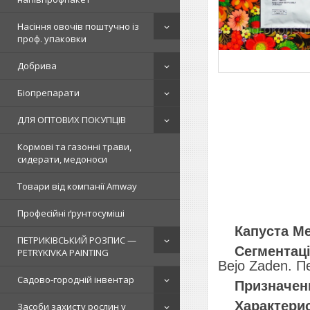
Насіння овочів поштучно із
проф. упаковки
Добрива
Біопрепарати
ДЛЯ ОПТОВИХ ПОКУПЦІВ
Кормові та газонні трави,
сидерати, медоноси
Товари від компанії Amway
Професійні ґрунтосуміші
Капуста Мег
ПЕТРИКІВСЬКИЙ РОЗПИС —
Сегментаці
PETRYKIVKA PAINTING
Bejo Zaden. Пе
Садово-городній інвентар
Призначен
Характерис
Засоби захисту рослин у