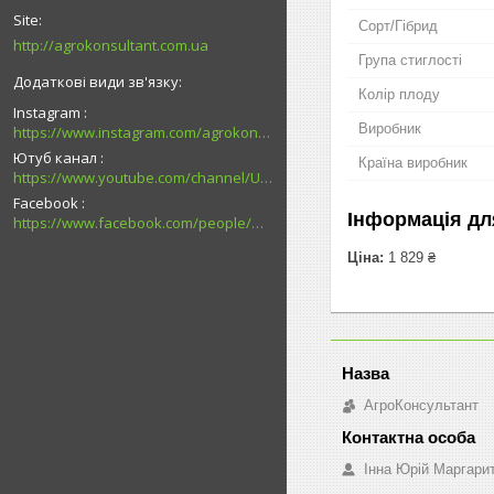
Сорт/Гібрид
http://agrokonsultant.com.ua
Група стиглості
Колір плоду
Instagram
Виробник
https://www.instagram.com/agrokonsultant.com.ua
Ютуб канал
Країна виробник
https://www.youtube.com/channel/UCsMskbYs7K45z-_p_4_grmQ
Facebook
Інформація дл
https://www.facebook.com/people/%D0%90%D0%B3%D1%80%D0%BE%D0%BA%D0%BE%D0%BD%D1%81%D1%83%D0%BB%D1%8C%D1%82%D0%B0%D0%BD%D1%82-%D0%9F%D0%B0%D0%B2%D0%BB%D0%BE%D0%B3%D1%80%D0%B0%D0%B4/100027726794989/
Ціна:
1 829 ₴
АгроКонсультант
Інна Юрій Маргари