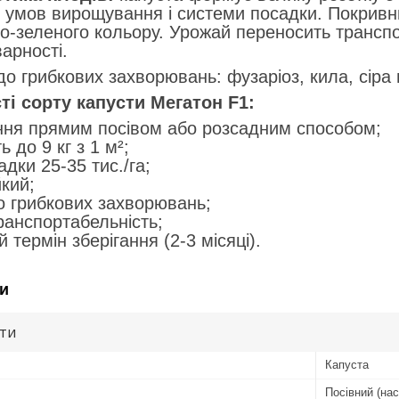
д умов вирощування і системи посадки. Покривн
ло-зеленого кольору. Урожай переносить транспо
арності.
о грибкових захворювань: фузаріоз, кила, сіра 
і сорту капусти Мегатон F1:
ня прямим посівом або розсадним способом;
ь до 9 кг з 1 м²;
дки 25-35 тис./га;
кий;
до грибкових захворювань;
ранспортабельність;
 термін зберігання (2-3 місяці).
и
ути
Капуста
Посівний (нас