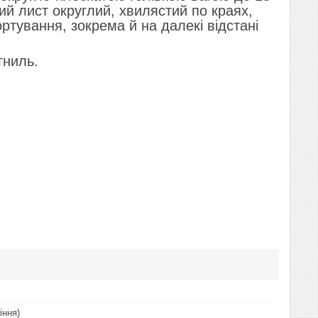
ий лист округлий, хвилястий по краях,
ртування, зокрема й на далекі відстані
гниль.
іння)