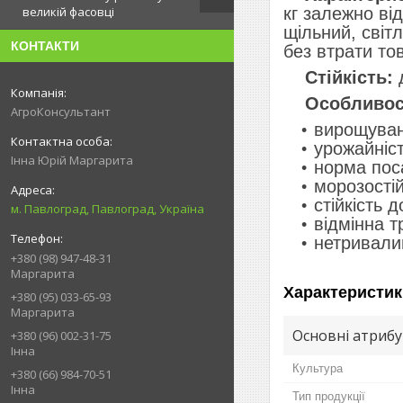
кг залежно ві
великій фасовці
щільний, світ
КОНТАКТИ
без втрати тов
Стійкість:
д
Особливост
АгроКонсультант
вирощуван
урожайніст
Інна Юрій Маргарита
норма поса
морозостій
стійкість 
м. Павлоград, Павлоград, Україна
відмінна т
нетривалий
+380 (98) 947-48-31
Маргарита
Характеристик
+380 (95) 033-65-93
Маргарита
Основні атриб
+380 (96) 002-31-75
Інна
Культура
+380 (66) 984-70-51
Інна
Тип продукції