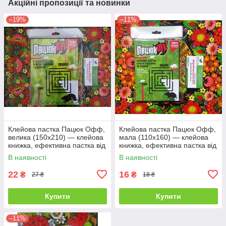
Акційні пропозиції та новинки
–19%
–11%
Клейова пастка Пацюк Офф,
Клейова пастка Пацюк Офф,
велика (150х210) — клейова
мала (110х160) — клейова
книжка, ефективна пастка від
книжка, ефективна пастка від
гризунів та комах
гризунів та комах
В наявності
В наявності
22
16
₴
₴
27 ₴
18 ₴
Купити
Купити
–11%