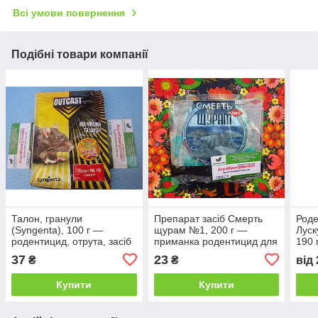
Всі умови повернення
Подібні товари компанії
Талон, гранули
Препарат засіб Смерть
Роде
(Syngenta), 100 г —
щурам №1, 200 г —
Луск
родентицид, отрута, засіб
приманка родентицид для
190 
для боротьби з мишами та
знищення гризунів (щурів,
прот
37
23
₴
₴
від
щурами від мишей щурів
мишей)
ПЕТ
Купити
Купити