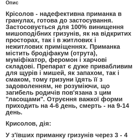
Опис
Крісолов
- надефективна приманка в
гранулах, готова до застосування.
Застосовується для 100% винищення
мишоподібних гризунів, як на відкритих
просторах, так і в житлових і
нежитлових приміщеннях. Приманка
містить бродіфакум (отрута),
муміфікатор, феромон і харчові
складові. Препарат є дуже привабливим
для щурів і мишей, як запахом, так і
смаком, тому гризуни їдять її з
задоволенням, не розуміючи, що
загибель родичів пов'язана з цим
"ласощами". Отруєння важкої форми
приходить на 4-6 день, смерть - на 9-14
день.
Крисолов, дія:
У з'ївших приманку гризунів через 3 - 4