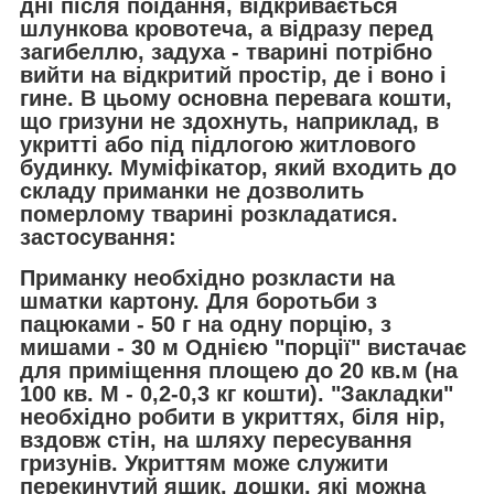
дні після поїдання, відкривається
шлункова кровотеча, а відразу перед
загибеллю, задуха - тварині потрібно
вийти на відкритий простір, де і воно і
гине. В цьому основна перевага кошти,
що гризуни не здохнуть, наприклад, в
укритті або під підлогою житлового
будинку. Муміфікатор, який входить до
складу приманки не дозволить
померлому тварині розкладатися.
застосування:
Приманку необхідно розкласти на
шматки картону. Для боротьби з
пацюками - 50 г на одну порцію, з
мишами - 30 м Однією "порції" вистачає
для приміщення площею до 20 кв.м (на
100 кв. М - 0,2-0,3 кг кошти). "Закладки"
необхідно робити в укриттях, біля нір,
вздовж стін, на шляху пересування
гризунів. Укриттям може служити
перекинутий ящик, дошки, які можна