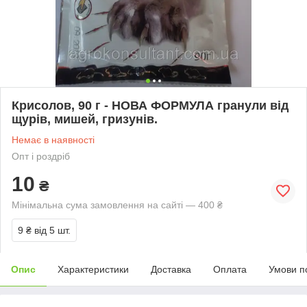
Крисолов, 90 г - НОВА ФОРМУЛА гранули від
щурів, мишей, гризунів.
Немає в наявності
Опт і роздріб
10
₴
Мінімальна сума замовлення на сайті — 400 ₴
9 ₴
від 5 шт.
Опис
Характеристики
Доставка
Оплата
Умови п