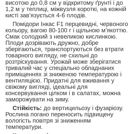
висотою до 0,8 см у відкритому ґрунті і до
1,2 м у теплиці, міжвузля короткі, на кожній
кисті зав'язується 4-6 плодів.
Помідори Інкас F1 перцевидні, червоного
кольору, вагою 80-100 г і щільною м'якоттю.
Смак солодкий з невеликою кислинкою.
Плоди дозрівають дружно, добре
зберігаються, транспортуються без втрати
товарного вигляду, не схильні до
розтріскування. Урожай може зберігатися
тривалий час у спеціально обладнаних
приміщеннях зі зниженою температурою і
вентиляцією. Придатні для вживання у
свіжому вигляді, ідеальні для
консервування цілком і в салатах, можна
заморожувати на зиму.
Стійкість:
до вертицильозу і фузаріозу.
Рослина погано переносить підвищену
вологість повітря зі зниженням
температури.