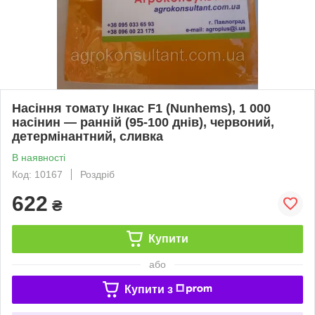
Насіння томату Інкас F1 (Nunhems), 1 000
насінин — ранній (95-100 днів), червоний,
детермінантний, сливка
В наявності
Код: 10167
Роздріб
622
₴
Купити
або
Купити з