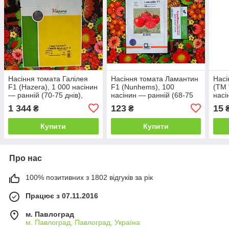
Насіння томата Галілея
Насіння томата Ламантин
Насі
F1 (Hazera), 1 000 насінин
F1 (Nunhems), 100
(ТМ 
— ранній (70-75 днів),
насінин — ранній (68-75
насі
детермінантний, сливка,
днів), червоний,
ранн
1 344
123
15
₴
₴
червоний
детермінантний, круглий
черв
Купити
Купити
Про нас
100% позитивних з 1802 відгуків за рік
Працює з 07.11.2016
м. Павлоград
м. Павлоград, Павлоград, Україна