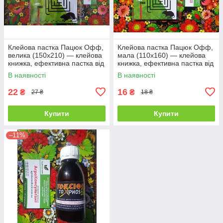
Клейова пастка Пацюк Офф,
Клейова пастка Пацюк Офф,
велика (150х210) — клейова
мала (110х160) — клейова
книжка, ефективна пастка від
книжка, ефективна пастка від
гризунів та комах
гризунів та комах
В наявності
В наявності
22
16
₴
₴
27 ₴
18 ₴
Купити
Купити
–11%