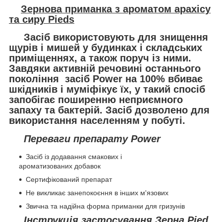
Зернова приманка з ароматом арахісу
та сиру Pieds
Засіб використовують для знищення
щурів і мишей у будинках і складських
приміщеннях, а також поруч із ними.
Завдяки активній речовині останнього
покоління засіб Power на 100% вбиває
шкідників і муміфікує їх, у такий спосіб
запобігає поширенню неприємного
запаху та бактерій. Засіб дозволено для
використання населенням у побуті.
Переваги препарату Power
Засіб із додавання смакових і
ароматизованих добавок
Сертифікований препарат
Не викликає занепокоєння в інших м'язових
Звична та надійна форма приманки для гризунів
Інструкція застосування Зерна Pied,