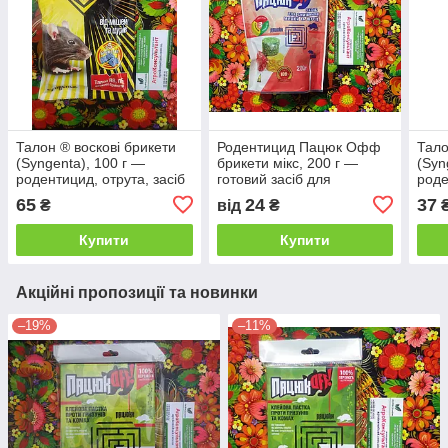
Талон ® воскові брикети
Родентицид Пацюк Офф
Тало
(Syngenta), 100 г —
брикети мікс, 200 г —
(Syn
родентицид, отрута, засіб
готовий засіб для
роде
для боротьби з мишами та
боротьби з мишами та
для 
65
24
37
₴
від
₴
щурами проти мишей
щурами
щура
пацюків
Купити
Купити
Акційні пропозиції та новинки
–19%
–11%