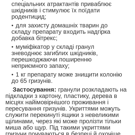
спеціальних атрактантів приваблює
шкідників і стимулює їх поїдати
родентицид;
для захисту домашніх тварин до
складу препарату входить надгірка
добавка бітрекс;
муміфікатор у складі гранул
зневоднює загиблих шкідників,
перешкоджаючи поширенню
неприємного запаху;
1 кг препарату може знищити колонію
до 65 гризунів.
Застосування:
гранули розкладають на
підкладки з картону, пластику, дерева в
місцях найімовірнішого проживання і
пересування гризунів. Укриттями можуть
служити перекинуті ящики з невеликими
щілинами, через які може пролізти тільки
миша або щур. Під такими укриттями
гризуни почуваються в безпеці й охочіше