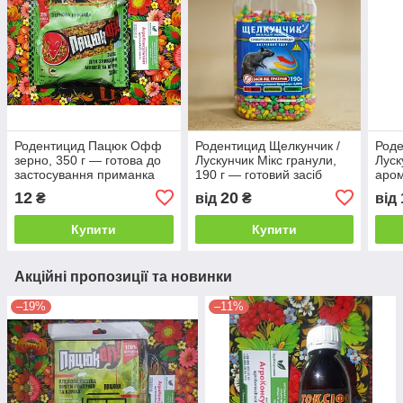
Родентицид Пацюк Офф
Родентицид Щелкунчик /
Роде
зерно, 350 г — готова до
Лускунчик Мікс гранули,
Луск
застосування приманка
190 г — готовий засіб
аром
для знищення щурів і
проти мишей та щурів в
гото
12
20
₴
від
₴
від
мишей
ПЕТ пляшці
щурі
мумі
Купити
Купити
Акційні пропозиції та новинки
–19%
–11%