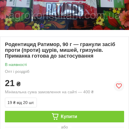
Родентицид Ратимор, 90 г — гранули засіб
проти (проти) щурів, мишей, гризунів.
Приманка готова до застосування
В наявності
Опт і роздріб
21
₴
Мінімальна сума замовлення на сайті — 400 ₴
19 ₴
від 20 шт.
Купити
або