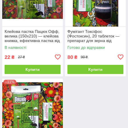
Клейова пастка Пацюк Офф,
Фумігант Токсіфос
велика (150х210) — клейова
(Фостоксин), 20 таблеток —
книжка, ефективна пастка від
препарат для зерна від
гризунів та комах
амбарних шкідників і кротів,
В наявності
Готово до відправки
алфос
22
80
₴
₴
27 ₴
90 ₴
Купити
Купити
–11%