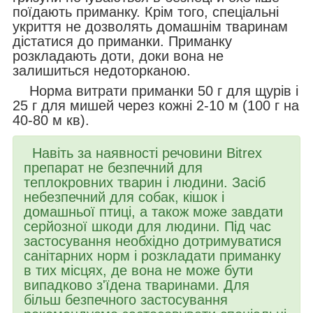
поїдають приманку. Крім того, спеціальні
укриття не дозволять домашнім тваринам
дістатися до приманки. Приманку
розкладають доти, доки вона не
залишиться недоторканою.
Норма витрати приманки 50 г для щурів і
25 г для мишей через кожні 2-10 м (100 г на
40-80 м кв).
Навіть за наявності речовини Bitrex
препарат не безпечний для
теплокровних тварин і людини. Засіб
небезпечний для собак, кішок і
домашньої птиці, а також може завдати
серйозної шкоди для людини. Під час
застосування необхідно дотримуватися
санітарних норм і розкладати приманку
в тих місцях, де вона не може бути
випадково з'їдена тваринами. Для
більш безпечного застосування