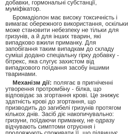
добавки, гормональні субстанції,
муміфікатор.
Бромадіолон має високу токсичність і
вимагає обережного використання, оскільки
може становити небезпеку не тільки для
гризунів, а й для інших тварин, які
випадково вжили приманку. Для
запобігання таким випадкам до складу
суміші додано спеціальну гірку добавку -
бітрекс, яка слугує захистом від
випадкового поїдання засобу іншими
тваринами.
Механізм дії:
полягає в пригніченні
утворення протромбіну - білка, що
відповідає за згортання крові. Це знижує
здатність крові до згортання, що
призводить до загибелі гризунів протягом
кількох днів. Засіб діє накопичувально:
гризуни, поїдаючи приманку, не одразу
відчувають симптоми отруєння і
продовжують споживати її, що підвищує