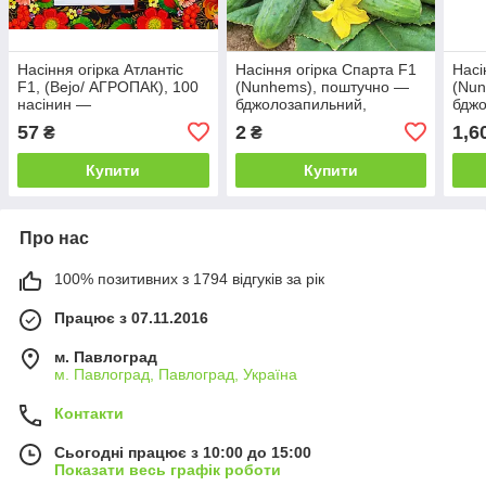
Насіння огірка Атлантіс
Насіння огірка Спарта F1
Насі
F1, (Bejo/ АГРОПАК), 100
(Nunhems), поштучно —
(Nun
насінин —
бджолозапильний,
бджо
бджолозапильний, ранній
ультраранній гібрид (40-42
ульт
57
2
1,6
₴
₴
гібрид (42-45 днів)
дні), корнішон
дні)
Купити
Купити
Про нас
100% позитивних з 1794 відгуків за рік
Працює з 07.11.2016
м. Павлоград
м. Павлоград, Павлоград, Україна
Контакти
Сьогодні працює з 10:00 до 15:00
Показати весь графік роботи