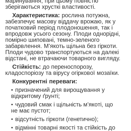
маринування, при цьому повністю
зберігаються хрусткі властивості.
Характеристика:
рослина потужна,
забезпечує масову віддачу врожаю, як у
початковий період плодоношення, так і
впродовж усього сезону. Плоди однорідні,
помірно шиповані, темно-зеленого
забарвлення. М'якоть щільна без гіркоти.
Плоди чудово транспортуються на далекі
відстані, не втрачаючи товарного вигляду.
Стійкість:
до переноспорозу,
кладоспоріозу та вірусу огіркової мозаїки.
Конкурентні переваги:
призначений для вирощування у
відкритому ґрунті;
чудовий смак і щільність м'якоті, що
не має пустот;
відсутність гіркоти (генетично);
відмінні товарні якості та стійкість до