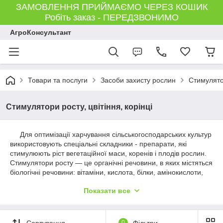
ЗАМОВЛЕННЯ ПРИЙМАЄМО ЧЕРЕЗ КОШИК
Робіть заказ - ПЕРЕДЗВОНИМО
АгроКонсультант
Товари та послуги
Засоби захисту рослин
Стимулято
Стимулятори росту, цвітіння, корінці
Для оптимізації харчування сільськогосподарських культур
використовують спеціальні складники - препарати, які
стимулюють ріст вегетаційної маси, коренів і плодів рослин.
Стимулятори росту — це органічні речовини, в яких містяться
біологічні речовини: вітаміни, кислота, білки, амінокислоти,
мікроелементи, пептиди, полісахариди. У овочах та
Показати все
садівницькому садівництві використовуються різноманітні
стимуляючі склади рослин, які є ефективними та
ефективними. Імітатори широко застосовують як у приватних
господарствах, так і в приватних підробках, так і в
Сортування
0
Фільтри