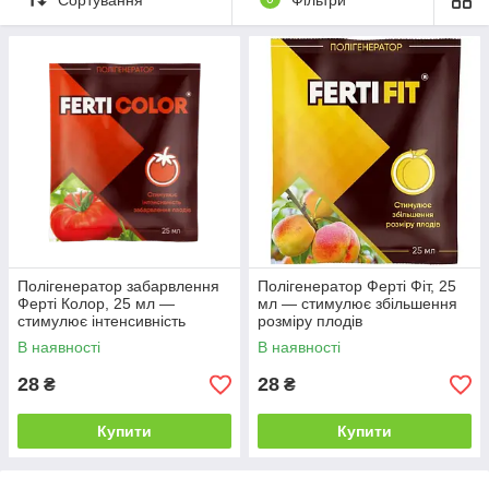
господарстві. На полях багато культур, у тому числі зернові та
технічні.
Полігенератор забарвлення
Полігенератор Ферті Фіт, 25
Ферті Колор, 25 мл —
мл — стимулює збільшення
стимулює інтенсивність
розміру плодів
забарвлення плодів та ягід
В наявності
В наявності
28
28
₴
₴
Купити
Купити