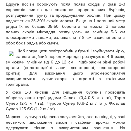
Вдруге посіви боронують після появи сходів у фазі 2-3
справжніх листків для знищення проростаючих бур'янів,
розпушування грунту та проріджування рослин. При цьому
видаляється 25-30% сходів моркви. Якщо на 1 погонний метр
рядка їх не більше 35-50, боронити не можна. З появою
повних сходів міжряддя розпушують на глибину 5-6 см
плоскорізними лапами, залишаючи 7-9 см захисної зони з
обох боків рядка або смуги.
Щоб покращити повітрообмін у ґрунті і зруйнувати кірку,
за вегетаційний період міжряддя розпушують 4-6 разів,
змінюючи глибину від 6 до 12 см і підбираючи різні робочі
органи (долотоподібні лапи, двосторонні, односторонні
бритви). Для виконання цього агромероприятия
використовують культиватори в агрегаті з колісними
тракторами.
У фазі 1-3 листків для знищення бур'янів проводять
обприскування гербіцидами Селект (0,4-0,8 кг / га), Тарга
Супер (2-3 кг / га), Фуроре Супер (0,8-2 кг / га ), Фюзілад
Супер 125 ЄС (1-2 кг / га).
Морква - культура відносно засухостійка, але на півдні, у зоні
нестійкого зволоження високі і стабільні врожаї можна
одержувати тільки з використанням зрошення. На