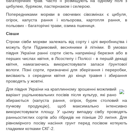
багаторічних трав. Часто її розміщують на одному полі з
цибулею, буряком, пастернаком і селерою.
Попередниками моркви в овочевих сівозмінах є цибуля,
огірок, капуста рання і кольорова, картопля рання, в
польових - багаторічні трави, озима пшениця.
Сівши
Строки сівби моркви залежать від сорту і цілі виробництва і
можуть бути Підзимовий, весняними й літніми. В умовах
півдня України ранні сорти сіють наприкінці березня або в
перших числах квітня, в Лісостепу і Поліссі - в першій декаді
квітня, намагаючись використовувати запаси ґрунтової
вологи. Пізні сорти, призначені для зберігання і переробки,
висівають з середини квітня до кінця травня і збирання
проводять у жовтні.
Для півдня України на краплинному зрошенні можливий
варіант ущільнювальних посівів після культур, які рано
збираються (капуста рання, огірок, буряк столовий на
пучкову продукцію), щоб максимально інтенсивно
використовувати площу. У цьому випадку сівбу проводять
ранньостиглих сортів або гібридів не пізніше 20 липня. Для
рівномірного посіву насіння грунт перед посівом коткують
гладкими котками СКГ-2.