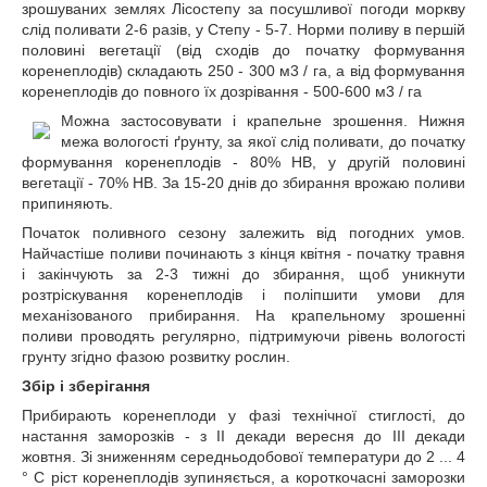
зрошуваних землях Лісостепу за посушливої погоди моркву
слід поливати 2-6 разів, у Степу - 5-7. Норми поливу в першій
половині вегетації (від сходів до початку формування
коренеплодів) складають 250 - 300 м3 / га, а від формування
коренеплодів до повного їх дозрівання - 500-600 м3 / га
Можна застосовувати і крапельне зрошення. Нижня
межа вологості ґрунту, за якої слід поливати, до початку
формування коренеплодів - 80% НВ, у другій половині
вегетації - 70% НВ. За 15-20 днів до збирання врожаю поливи
припиняють.
Початок поливного сезону залежить від погодних умов.
Найчастіше поливи починають з кінця квітня - початку травня
і закінчують за 2-3 тижні до збирання, щоб уникнути
розтріскування коренеплодів і поліпшити умови для
механізованого прибирання. На крапельному зрошенні
поливи проводять регулярно, підтримуючи рівень вологості
грунту згідно фазою розвитку рослин.
Збір і зберігання
Прибирають коренеплоди у фазі технічної стиглості, до
настання заморозків - з II декади вересня до ІІІ декади
жовтня. Зі зниженням середньодобової температури до 2 ... 4
° С ріст коренеплодів зупиняється, а короткочасні заморозки