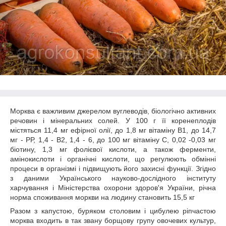
Морква є важливим джерелом вуглеводів, біологічно активних
речовин і мінеральних солей. У 100 г її коренеплодів
містяться 11,4 мг ефірної олії, до 1,8 мг вітаміну В1, до 14,7
мг - РР, 1,4 - В2, 1,4 - 6, до 100 мг вітаміну С, 0,02 -0,03 мг
біотину, 1,3 мг фолієвої кислоти, а також ферменти,
амінокислоти і органічні кислоти, що регулюють обмінні
процеси в організмі і підвищують його захисні функції. Згідно
з даними Українського науково-дослідного інституту
харчування і Міністерства охорони здоров'я України, річна
норма споживання моркви на людину становить 15,5 кг
Разом з капустою, буряком столовим і цибулею ріпчастою
морква входить в так звану борщову групу овочевих культур,