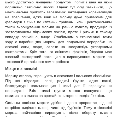
цього достатньо ліквідним продуктом, попит і ціна на який
порівняно стабільно високі. Однак тут слід зазначити, що
максимальна прибуток забезпечує закладання коренеплодів
на зберігання, адже ціни на моркву дуже привабливі для
фермерів з січня по квітень - травень. Більш рентабельним
також вирощування моркви на ранню пучкову продукцію із
застосуванням підзимових посівів, проте і ризики в такому
випадку, звичайно, вище. Стабільним з економічної точки
зору є виробництво моркви для подальшої переробки на
овочеві соки, пюре, салати за заздалегідь укладеними
контрактами. Крім того, за оцінками фахівців, Україна має
значний експортний потенціал з вирощування моркви по
технологій органічного землеробства.
Місце в сівозміні
Моркву столову вирощують в овочевих і польових сівозмінах.
Під неї відводять легкі, родючі ґрунти, адже важкі,
безструктурні заплывающие і кислі для її вирощування
непридатні. Втім, кислі грунти можна вапнувати, що
позитивно впливає на врожайність коренеплодів і їх якість.
Оскільки насіння моркви дрібне і довго проростає, під неї
потрібно виділяти площі, чисті від бур'янів. Тому в сівозміні
морква найчастіше вирощують після обороту пласта