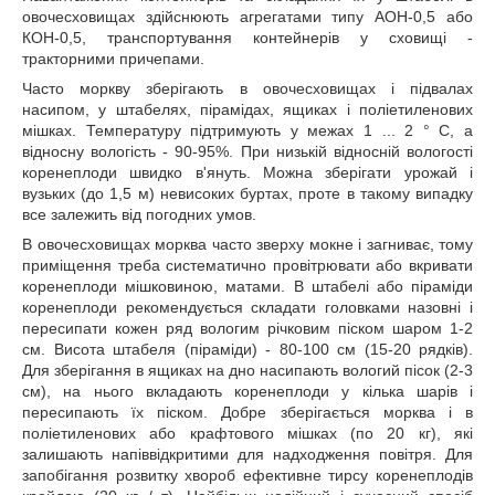
овочесховищах здійснюють агрегатами типу АОН-0,5 або
КОН-0,5, транспортування контейнерів у сховищі -
тракторними причепами.
Часто моркву зберігають в овочесховищах і підвалах
насипом, у штабелях, пірамідах, ящиках і поліетиленових
мішках. Температуру підтримують у межах 1 ... 2 ° С, а
відносну вологість - 90-95%. При низькій відносній вологості
коренеплоди швидко в'януть. Можна зберігати урожай і
вузьких (до 1,5 м) невисоких буртах, проте в такому випадку
все залежить від погодних умов.
В овочесховищах морква часто зверху мокне і загниває, тому
приміщення треба систематично провітрювати або вкривати
коренеплоди мішковиною, матами. В штабелі або піраміди
коренеплоди рекомендується складати головками назовні і
пересипати кожен ряд вологим річковим піском шаром 1-2
см. Висота штабеля (піраміди) - 80-100 см (15-20 рядків).
Для зберігання в ящиках на дно насипають вологий пісок (2-3
см), на нього вкладають коренеплоди у кілька шарів і
пересипають їх піском. Добре зберігається морква і в
поліетиленових або крафтового мішках (по 20 кг), які
залишають напіввідкритими для надходження повітря. Для
запобігання розвитку хвороб ефективне тирсу коренеплодів