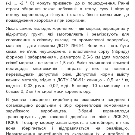
(-1 ... -2 ° С) можуть призвести до їх пошкодження. Ранні
строки збирання також небажані: в теплу, суху і вітряну
погоду коренеплоди в'януть і стають більш схильними до
пошкодження хворобами при зберіганні.
Якість свіжих молодих коренепло - дів моркви, вирощених у
відкритому грунті, які заготовляють і реалізовують для
споживання в свіжому вигляді та промислової переробки,
має від - дати вимогам ДСТУ 286-91. Вони ма - ють бути
свіжа, не в'ялі, неушкоджені, з властивими сорту (гібриду)
формою і забарвленням, діаметром 2,5-6 см (для молодої
свіжої моркви - не менше 1,5 см). Вміст залишкової кількості
пестицидів, мікотоксинів і нітратів у них не повинна
перевищувати допустимі рівні. Допустимі норми вмісту
важких металів, згідно з ДСТУ 286-91: свинцю - 0,5 мг / кг,
кадмію - 0,03, ртуть - 0,02, міді - 5, цинку - 10 та миш'яку - не
більше 0, 2 мг / кг сирої маси коренеплоду.
В умовах товарного виробництва економічно вигідним і
організаційно доцільним є збір коренеплодів комбайнами
зарубіжного виробництва. Зібрані коренеплоди
транспортують для товарної доробки на лініях ЛСК-20,
ПСК-6. Товарну моркву завантажують в контейнери, в яких
вона зберігається і відправляється на реалізацію.
Навантаження контейнерів та складання їх у штабелі в