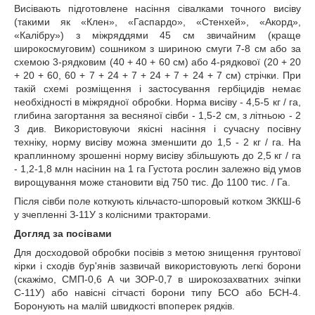
Висівають підготовлене насіння сівалками точного висіву
(такими як «Клен», «Гаспардо», «Стенхей», «Акорд»,
«Калібру») з міжряддями 45 см звичайним (краще
широкосмуговим) сошником з шириною смуги 7-8 см або за
схемою 3-рядковим (40 + 40 + 60 см) або 4-рядкової (20 + 20
+ 20 + 60, 60 + 7 + 24 + 7 + 24 + 7 + 24 + 7 см) стрічки. При
такій схемі розміщення і застосування гербіцидів немає
необхідності в міжрядної обробки. Норма висіву - 4,5-5 кг / га,
глибина загортання за весняної сівби - 1,5-2 см, з літньою - 2
3 див. Використовуючи якісні насіння і сучасну посівну
техніку, норму висіву можна зменшити до 1,5 - 2 кг / га. На
краплинному зрошенні норму висіву збільшують до 2,5 кг / га
- 1,2-1,8 млн насінин на 1 га Густота рослин залежно від умов
вирощування може становити від 750 тис. До 1100 тис. / Га.
Після сівби поле коткують кільчасто-шпоровый котком ЗККШ-6
у зчепленні З-11У з колісними тракторами.
Догляд за посівами
Для досходовой обробки посівів з метою знищення грунтової
кірки і сходів бур'янів зазвичай використовують легкі борони
(скажімо, СМП-0,6 А чи ЗОР-0,7 в широкозахватних зчіпки
С-11У) або навісні сітчасті борони типу БСО або БСН-4.
Боронують на малій швидкості впоперек рядків.